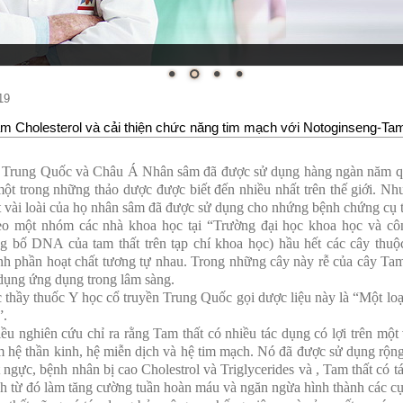
19
m Cholesterol và cải thiện chức năng tim mạch với Notoginseng-Tam
 Trung Quốc và Châu Á Nhân sâm đã được sử dụng hàng ngàn năm qu
một trong những thảo dược được biết đến nhiều nhất trên thế giới. N
 vài loài của họ nhân sâm đã được sử dụng cho nhứng bệnh chứng cụ t
o một nhóm các nhà khoa học tại “Trường đại học khoa học và 
g bố DNA của tam thất trên tạp chí khoa học) hầu hết các cây thuộc
nh phần hoạt chất tương tự nhau. Trong những cây này rễ của cây Tam
dụng ứng dụng trong lâm sàng.
 thầy thuốc Y học cổ truyền Trung Quốc gọi dược liệu này là “Một loại
”.
ều nghiên cứu chỉ ra rằng Tam thất có nhiều tác dụng có lợi trên một 
 hệ thần kinh, hệ miễn dịch và hệ tim mạch. Nó đã được sử dụng rộng
t ngực, bệnh nhân bị cao Cholestrol và Triglycerides và , Tam thất có
h từ đó làm tăng cường tuần hoàn máu và ngăn ngừa hình thành các c