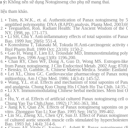
u ý:
Không nên sử dụng Notoginseng cho phụ nữ mang thai.
 liệu tham khảo.
• Tsim, K.W.K., et. al. Authentication of Panax notoginseng b
amplified polymorphic DNA (RAPD) analysis. Planta Med, 2003;69
• Teeguarden, Ron. Radiant Health: The Ancient Wisdom of the 
NY, 1998, pp. 171-173.
• Li SH, Chu Y. Anti-inflammatory effects of total saponins of Pa
Bao. 1999 Jun; 20(6): 551-4.
• Konoshima T, Takasaki M, Tokuda H.Anti-carcinogenic activity of
Biol Pharm Bull. 1999 Oct; 22(10): 1150-2.
• Gao H, Wang F, Lien EJ, Trousdale MD, Immunostimulating poly
Pharm Res. 1996 Aug:13(8): 1196-200.
• Chan RY, Chen WF, Dong A, Guo D, Wong MS. Estrogen-like ac
from Panax notoginseng. J Clin Endocrinol Metab. 2002 Aug; 87(8)
• Bensky, D, Gamble, A. Chinese Materia Medica. Seattle: Eastland 
• Lei XL, Chiou GC. Cardiovascular pharmacology of Panax notog
miltiorrhiza. Am J Chin Med. 1986; 14(3-4): 145-52.
• Wang, Y.L. et al. Effects and mechanism of total saponins of Pa
and analgesia. Chung Kuo Chung His I Chieh Ho Tsa Chih. 14:35-3
• Li XY. Immunomodulating Chinese herbal medicines. Mem Inst O
64.
• Hu, Y. et al. Effects of artificial cultured Panax notoginseng ce
Chung Yao Tsa Chih.(June, 1992) 17:361-363, 384.
• Jiang KY, Qian ZN. Effects of Panax notoginseng saponins on po
vitro. Zhongguo Yao Li Xue Bao. 1995 Sep; 16(5): 399-402.
• Lin SG, Zheng XL, Chen QY, Sun JJ. Effect of Panax notoginseng
of cultured aortic smooth muscle cells stimulated by hypercholes
Bao. 1993 Jul; 14(4): 314-6.
• Cicero AF, Vitale G, Savino G, Arletti R. Panax notoginseng (Bu