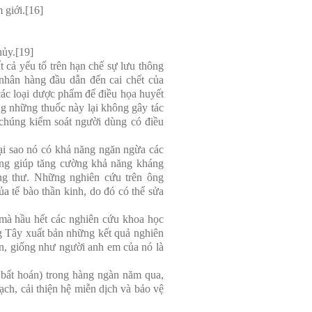
 giới.[16]
hủy.[19]
 cả yếu tố trên hạn chế sự lưu thông
nhân hàng đầu dẫn đến cai chết của
các loại dược phẩm để điều họa huyết
g những thuốc này lại không gây tác
chúng kiểm soát người dùng có điều
ại sao nó có khả năng ngăn ngừa các
ũng giúp tăng cường khả năng kháng
ung thư. Những nghiên cứu trên ông
ủa tế bào thần kinh, do đó có thể sửa
mà hầu hết các nghiên cứu khoa học
g Tây xuất bản những kết quả nghiên
n, giống như người anh em của nó là
 bất hoán) trong hàng ngàn năm qua,
ch, cải thiện hệ miễn dịch và bảo vệ