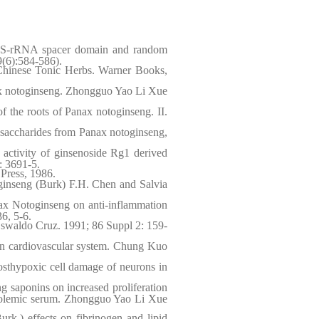
y 5S-rRNA spacer domain and random
(6):584-586).
Chinese Tonic Herbs. Warner Books,
nax notoginseng. Zhongguo Yao Li Xue
 the roots of Panax notoginseng. II.
saccharides from Panax notoginseng,
tivity of ginsenoside Rg1 derived
: 3691-5.
Press, 1986.
inseng (Burk) F.H. Chen and Salvia
nax Notoginseng on anti-inflammation
6, 5-6.
swaldo Cruz. 1991; 86 Suppl 2: 159-
ll on cardiovascular system. Chung Kuo
sthypoxic cell damage of neurons in
 saponins on increased proliferation
terolemic serum. Zhongguo Yao Li Xue
rk.) effects on fibrinogen and lipid