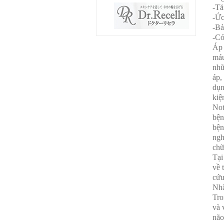
-Tă
-Ức
-Bả
-Có
Áp 
máu
nhữ
áp,
dụn
kiệ
Not
bện
bện
ngh
chữ
Tại
về 
cứu
Nhâ
Tro
và 
não