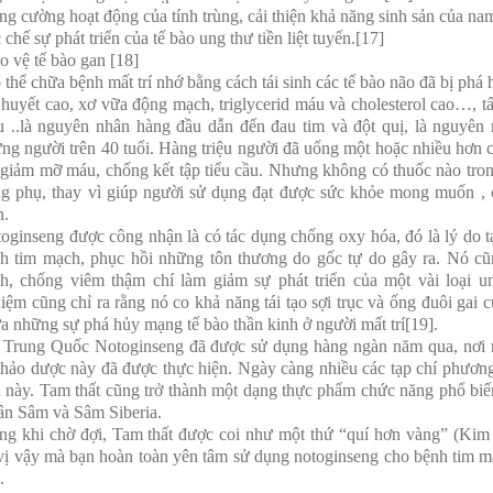
ng cường hoạt động của tính trùng, cải thiện khả năng sinh sản của nam
 chế sự phát triển của tế bào ung thư tiền liệt tuyến.[17]
o vệ tế bào gan [18]
 thể chữa bệnh mất trí nhớ bằng cách tái sinh các tế bào não đã bị phá 
huyết cao, xơ vữa động mạch, triglycerid máu và cholesterol cao…, tất
 ..là nguyên nhân hàng đầu dẫn đến đau tim và đột quị, là nguyên 
ng người trên 40 tuổi. Hàng triệu người đã uống một hoặc nhiều hơn 
 giảm mỡ máu, chống kết tập tiểu cầu. Nhưng không có thuốc nào tron
g phụ, thay vì giúp người sử dụng đạt được sức khỏe mong muốn , 
n.
oginseng được công nhận là có tác dụng chống oxy hóa, đó là lý do t
h tim mạch, phục hồi những tôn thương do gốc tự do gây ra. Nó c
h, chống viêm thậm chí làm giảm sự phát triển của một vài loại 
iệm cũng chỉ ra rằng nó co khả năng tái tạo sợi trục và ống đuôi gai c
a những sự phá hủy mạng tế bào thần kinh ở người mất trí[19].
 Trung Quốc Notoginseng đã được sử dụng hàng ngàn năm qua, nơi 
thảo dược này đã được thực hiện. Ngày càng nhiều các tạp chí phươn
 này. Tam thất cũng trở thành một dạng thực phẩm chức năng phổ biế
n Sâm và Sâm Siberia.
ng khi chờ đợi, Tam thất được coi như một thứ “quí hơn vàng” (Kim
vị vậy mà bạn hoàn toàn yên tâm sử dụng notoginseng cho bệnh tim mạ
.