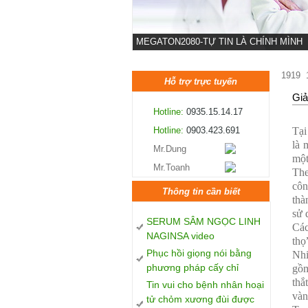
MEGATON2080-TỰ TIN LÀ CHÍNH MÌNH
1919
Hỗ trợ trực tuyến
Giả
Hotline:
0935.15.14.17
Hotline:
0903.423.691
Tại
là 
Mr.Dung
một
Mr.Toanh
The
côn
Thông tin cần biết
thà
sử 
SERUM SÂM NGỌC LINH
Các
NAGINSA video
thọ
Phục hồi giọng nói bằng
Nhi
phương pháp cấy chỉ
gồm
thắ
Tin vui cho bệnh nhân hoại
vàn
tử chỏm xương đùi được