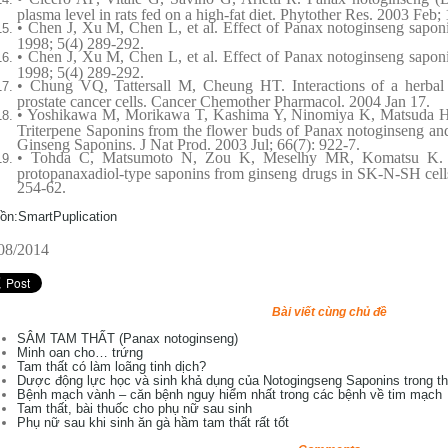
plasma level in rats fed on a high-fat diet. Phytother Res. 2003 Feb; 
• Chen J, Xu M, Chen L, et al. Effect of Panax notoginseng sapon
1998; 5(4) 289-292.
• Chen J, Xu M, Chen L, et al. Effect of Panax notoginseng sapon
1998; 5(4) 289-292.
• Chung VQ, Tattersall M, Cheung HT. Interactions of a herbal 
prostate cancer cells. Cancer Chemother Pharmacol. 2004 Jan 17.
• Yoshikawa M, Morikawa T, Kashima Y, Ninomiya K, Matsuda H.
Triterpene Saponins from the flower buds of Panax notoginseng and 
Ginseng Saponins. J Nat Prod. 2003 Jul; 66(7): 922-7.
• Tohda C, Matsumoto N, Zou K, Meselhy MR, Komatsu K. Ax
protopanaxadiol-type saponins from ginseng drugs in SK-N-SH cell
254-62.
ồn:SmartPuplication
08/2014
Bài viết cùng chủ đề
SÂM TAM THẤT (Panax notoginseng)
Minh oan cho… trứng
Tam thất có làm loãng tinh dịch?
Dược động lực học và sinh khả dụng của Notogingseng Saponins trong th
Bệnh mạch vành – căn bệnh nguy hiểm nhất trong các bệnh về tim mạch
Tam thất, bài thuốc cho phụ nữ sau sinh
Phụ nữ sau khi sinh ăn gà hầm tam thất rất tốt