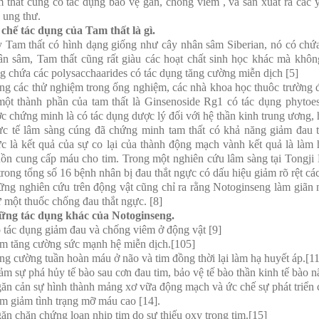
 thất cũng có tác dụng bảo vệ gan, chống viêm , và sản xuất ra các 
i ung thư.
chế tác dụng của Tam thất là gì.
 Tam thất có hình dạng giống như cây nhân sâm Siberian, nó có chứa
n sâm, Tam thất cũng rất giàu các hoạt chất sinh học khác mà khô
g chứa các polysacchaarides có tác dụng tăng cường miễn dịch [5]
ng các thử nghiệm trong ống nghiệm, các nhà khoa học thuôc trường
một thành phần của tam thất là Ginsenoside Rg1 có tác dụng phytoe
c chứng minh là có tác dụng dược lý đối với hệ thần kinh trung ương, h
c tế lâm sàng cúng đã chứng minh tam thất có khả năng giảm đau t
c là kết quả của sự co lại của thành động mạch vành kết quả là làm
ồn cung cấp máu cho tim. Trong một nghiên cứu lâm sàng tại Tongji 
trong tổng số 16 bệnh nhân bị đau thắt ngực có dấu hiệu giảm rõ rệt cá
ng nghiên cứu trên động vật cũng chỉ ra rằng Notoginseng làm giãn
 một thuốc chống đau thắt ngực. [8]
ng tác dụng khác của Notoginseng.
 tác dụng giảm đau và chống viêm ở động vật [9]
m tăng cường sức mạnh hệ miễn dịch.[105]
ng cường tuần hoàn máu ở não và tim đồng thời lại làm hạ huyết áp.[11
ảm sự phá hủy tế bào sau cơn đau tim, bảo vệ tế bào thần kinh tế bào nã
ăn cản sự hình thành mảng xơ vữa động mạch và ức chế sự phát triển
m giảm tình trạng mỡ máu cao [14].
ăn chặn chứng loạn nhịp tim do sự thiếu oxy trong tim.[15]