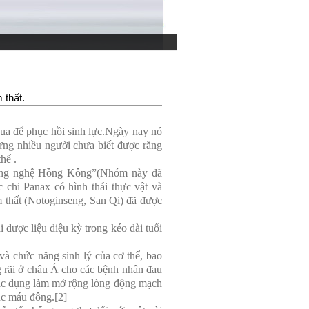
 thất.
a để phục hồi sinh lực.Ngày nay nó
hưng nhiều người chưa biết được răng
hể .
công nghệ Hồng Kông”(Nhóm này đã
 chi Panax có hình thái thực vật và
 thất (Notoginseng, San Qi) đã được
 dược liệu diệu kỳ trong kéo dài tuổi
và chức năng sinh lý của cơ thể, bao
 rãi ở châu Á cho các bệnh nhân đau
 tác dụng làm mở rộng lòng động mạch
ục máu đông.[2]