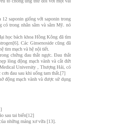
yếu tố chống ung thư đối với một vài
 12 saponin giống với saponin trong
ng có trong nhân sâm và sâm Mỹ. nó
 đại học bách khoa Hồng Kông đã tìm
strogen[6]. Các Ginsenoside cũng đã
ệ tim mạch và hệ nội tiết.
rong chứng đau thắt ngực. Đau thắt
 hẹp lòng động mạch vành và cắt đứt
Medical University , Thượng Hải, có
c cơn đau sau khi uống tam thất.[7]
 nở động mạch vành và được sử dụng
]
o sau tai biến[12]
 của những mảng xơ vữa [13].