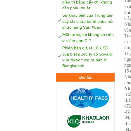
Tam
điều trị bằng cấy chỉ không
loạ
cần phẫu thuật.
Cơ 
Sự khác biệt của Trung tâm
Cây
cấy chỉ chữa bệnh phục hồi
Nhâ
chức năng Vạn Xuân
cũn
Một tương lai không có siêu
Tro
vi viêm gan C ?
ra 
đượ
Phiên bản giá rẻ 10 USD
Thự
của biệt dược tỷ đô Sovaldi
ngự
vừa được tung ra bán ở
ngu
Bangladesh
15 
Nhữ
Đối tác
như
Nhữ
-Có
-Là
-Tă
-Gi
-Ng
-Là
-Ng