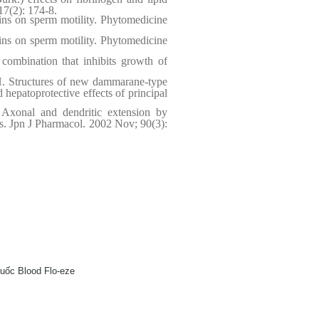
17(2): 174-8.
ins on sperm motility. Phytomedicine
ins on sperm motility. Phytomedicine
combination that inhibits growth of
 Structures of new dammarane-type
hepatoprotective effects of principal
onal and dendritic extension by
s. Jpn J Pharmacol. 2002 Nov; 90(3):
uốc Blood Flo-eze