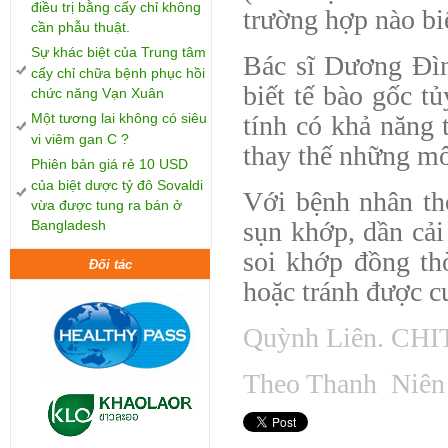
điều trị bằng cấy chỉ không
trường hợp nào biế
cần phẫu thuật.
Sự khác biệt của Trung tâm
Bác sĩ Dương Đìn
cấy chỉ chữa bệnh phục hồi
biết tế bào gốc t
chức năng Vạn Xuân
Một tương lai không có siêu
tính có khả năng t
vi viêm gan C ?
thay thế những mô
Phiên bản giá rẻ 10 USD
của biệt dược tỷ đô Sovaldi
Với bệnh nhân th
vừa được tung ra bán ở
sụn khớp, dần cải
Bangladesh
soi khớp đồng th
Đối tác
hoặc tránh được c
Quỳnh Liên. CHI
Theo Thanh Niên