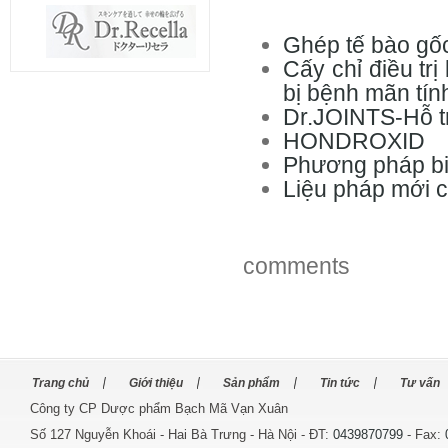
Ghép tế bào gốc
Cấy chỉ điều tr
bị bệnh mãn tín
Dr.JOINTS-Hỗ tr
HONDROXID
Phương pháp bi
Liệu pháp mới 
comments
Trang chủ
Giới thiệu
Sản phẩm
Tin tức
Tư vấn
Công ty CP Dược phẩm Bạch Mã Vạn Xuân
Số 127 Nguyễn Khoái - Hai Bà Trưng - Hà Nội - ĐT:
0439870799
- Fax: