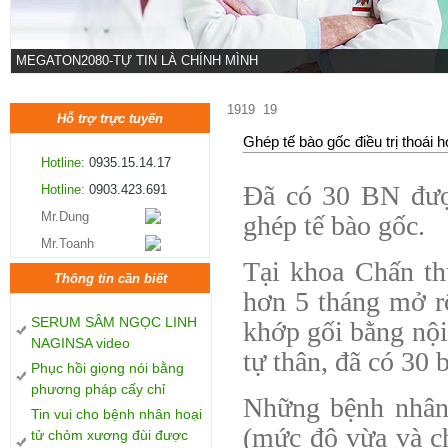
MEGATON2080-TỰ TIN LÀ CHÍNH MÌNH
1919
19
Hỗ trợ trực tuyến
Ghép tế bào gốc điều trị thoái 
Hotline:
0935.15.14.17
Đã có 30 BN được
Hotline:
0903.423.691
Mr.Dung
ghép tế bào gốc.
Mr.Toanh
Tại khoa Chấn th
Thông tin cần biết
hơn 5 tháng mở r
SERUM SÂM NGỌC LINH
khớp gối bằng nội
NAGINSA video
tự thân, đã có 30 
Phục hồi giọng nói bằng
phương pháp cấy chỉ
Những bệnh nhân
Tin vui cho bệnh nhân hoại
(mức độ vừa và ch
tử chỏm xương đùi được