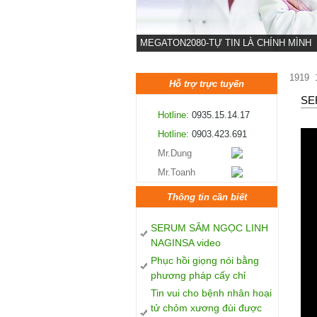
MEGATON2080-TỰ TIN LÀ CHÍNH MÌNH
1919
Hỗ trợ trực tuyến
SE
Hotline:
0935.15.14.17
Hotline:
0903.423.691
Mr.Dung
Mr.Toanh
Thông tin cần biết
SERUM SÂM NGỌC LINH
NAGINSA video
Phục hồi giọng nói bằng
phương pháp cấy chỉ
Tin vui cho bệnh nhân hoại
tử chỏm xương đùi được