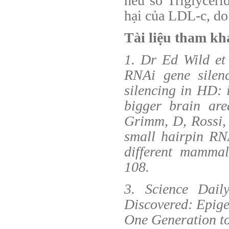
nếu số Triglycer
hại của LDL-c, do 
Tài liệu tham kh
1. Dr Ed Wild et 
RNAi gene silen
silencing in HD: i
bigger brain are
Grimm, D, Rossi, 
small hairpin RNA
different mamma
108.
3. Science Dai
Discovered: Epig
One Generation to