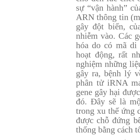
sự “vận hành” củ
ARN thông tin (m
gây đột biến, củ
nhiễm vào. Các g
hóa do có mã di
hoạt động, rất n
nghiệm những liệu
gây ra, bệnh lý v
phân tử iRNA ma
gene gây hại được
đó. Đây sẽ là m
trong xu thế ứng 
được chỗ đứng bê
thống bằng cách t