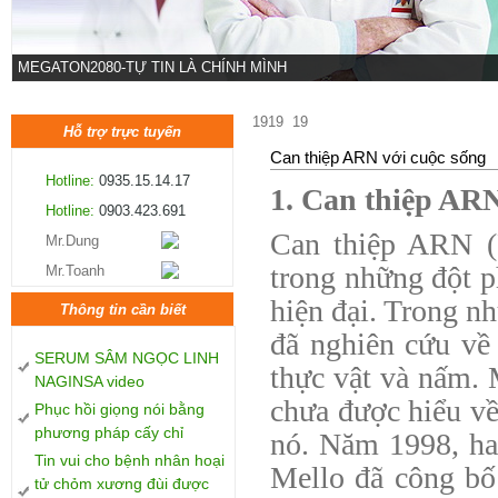
Bạch mã vạn xuân
1919
19
Hỗ trợ trực tuyến
Can thiệp ARN với cuộc sống
Hotline:
0935.15.14.17
1. Can thiệp ARN
Hotline:
0903.423.691
Can thiệp ARN (
Mr.Dung
trong những đột p
Mr.Toanh
hiện đại. Trong n
Thông tin cần biết
đã nghiên cứu về
SERUM SÂM NGỌC LINH
thực vật và nấm.
NAGINSA video
chưa được hiểu về
Phục hồi giọng nói bằng
phương pháp cấy chỉ
nó. Năm 1998, ha
Tin vui cho bệnh nhân hoại
Mello đã công bố
tử chỏm xương đùi được