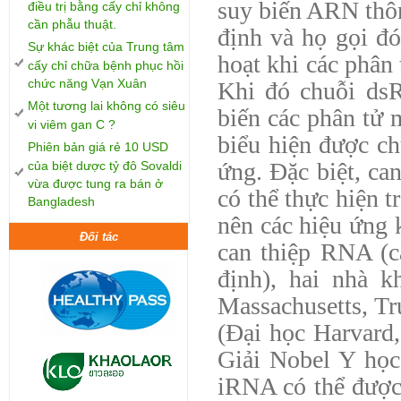
suy biến ARN thô
điều trị bằng cấy chỉ không
cần phẫu thuật.
định và họ gọi đ
Sự khác biệt của Trung tâm
hoạt khi các phân
cấy chỉ chữa bệnh phục hồi
chức năng Vạn Xuân
Khi đó chuỗi ds
Một tương lai không có siêu
biến các phân tử
vi viêm gan C ?
biểu hiện được ch
Phiên bản giá rẻ 10 USD
ứng. Đặc biệt, ca
của biệt dược tỷ đô Sovaldi
vừa được tung ra bán ở
có thể thực hiện 
Bangladesh
nên các hiệu ứng 
Đối tác
can thiệp RNA (c
định), hai nhà 
Massachusetts, Tr
(Đại học Harvard
Giải Nobel Y học
iRNA có thể được