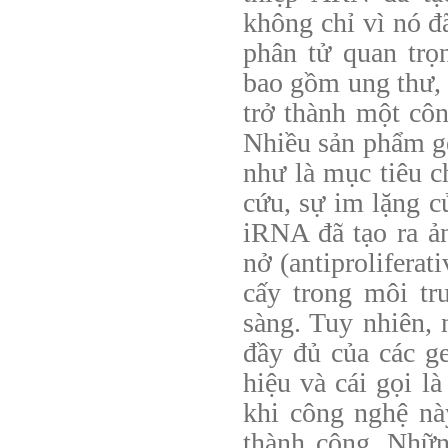
không chỉ vì nó đ
phân tử quan trọ
bao gồm ung thư,
trở thành một côn
Nhiều sản phẩm g
như là mục tiêu c
cứu, sự im lặng 
iRNA đã tạo ra ả
nở (antiproliferat
cấy trong môi tr
sàng. Tuy nhiên, 
đầy đủ của các g
hiệu và cái gọi l
khi công nghệ nà
thành công. Nhữn