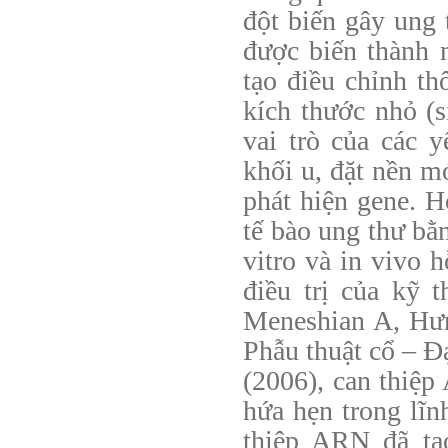
đột biến gây ung
được biến thành 
tạo điều chỉnh t
kích thước nhỏ (
vai trò của các 
khối u, đặt nền m
phát hiện gene. H
tế bào ung thư bằ
vitro và in vivo 
điều trị của kỹ 
Meneshian A, Hư
Phẫu thuật cổ – Đ
(2006), can thiệ
hứa hẹn trong lĩnh
thiệp ARN đã tạ