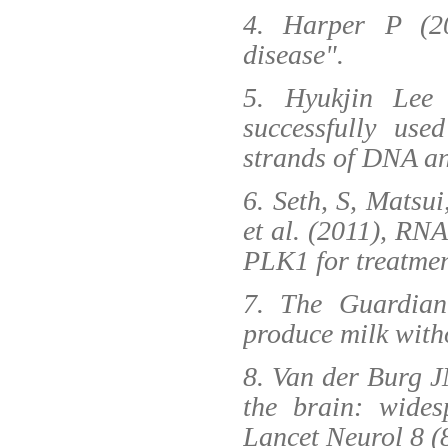
4. Harper P (20
disease".
5. Hyukjin Lee
successfully use
strands of DNA and
6. Seth, S, Matsui
et al. (2011), RNA
PLK1 for treatmen
7. The Guardian
produce milk witho
8. Van der Burg J
the brain: wides
Lancet Neurol 8 (8