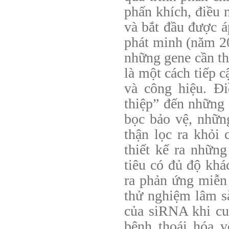
phấn khích, điều 
và bắt đầu được á
phát minh (năm 2
những gene cần th
là một cách tiếp 
và công hiệu. Đ
thiệp” đến những
bọc bảo vệ, nhữn
thận lọc ra khỏi
thiết kế ra nhữn
tiêu có đủ độ khá
ra phản ứng miễn 
thử nghiệm lâm s
của siRNA khi cu
bệnh thoái hóa 