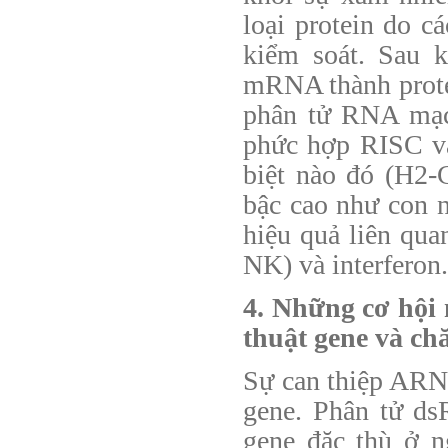
loại protein do 
kiểm soát. Sau 
mRNA thành prote
phân tử RNA mạc
phức hợp RISC v
biệt nào đó (H2-
bậc cao như con n
hiệu quả liên quan
NK) và interferon.
4. Những cơ hội 
thuật gene và ch
Sự can thiệp ARN 
gene. Phân tử ds
gene đặc thù ở n