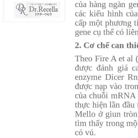
của hàng ngàn ge
các kiểu hình củ
cấp một phương ti
gene cụ thể có liê
2. Cơ chế can th
Theo Fire A et al
được đánh giá c
enzyme Dicer Rna
được nạp vào tron
của chuỗi mRNA 
thực hiện lần đầu
Mello ở giun tròn
tìm thấy trong một
có vú.