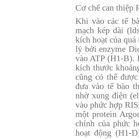
Cơ chế can thiệp 
Khi vào các tế b
mạch kép dài (ld
kích hoạt của quá
lý bởi enzyme Di
vào ATP (H1-B). 
kích thước khoản
cũng có thể được
đưa vào tế bào t
nhờ xung điện (e
vào phức hợp RIS
một protein Argo
chính của phức 
hoạt động (H1-D