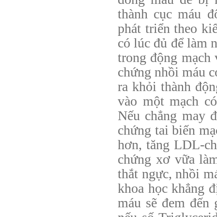
thành cục máu đ
phát triển theo ki
có lúc đủ để làm 
trong động mạch v
chứng nhồi máu cơ
ra khỏi thành độn
vào một mạch có
Nếu chẳng may đấ
chứng tai biến mạ
hơn, tăng LDL-ch
chứng xơ vữa là
thắt ngực, nhồi má
khoa học khẳng đ
máu sẽ đem đến g