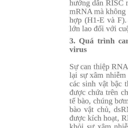
hướng dẫn RISC m
mRNA mà không gi
hợp (H1-E và F).
lớn lao đối với cu
3. Quá trình ca
virus
Sự can thiệp RNA 
lại sự xâm nhiễm c
các sinh vật bậc 
được chứa trên 
tế bào, chúng bơm
bào vật chủ, ds
được kích hoạt, R
khỏi sự xâm nhi