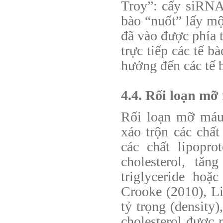
Troy”: cấy siRNA
bào “nuốt” lấy mộ
đã vào được phía 
trực tiếp các tế 
hưởng đến các tế b
4.4. Rối loạn mỡ
Rối loạn mỡ máu 
xáo trộn các chấ
các chất lipopr
cholesterol, tăn
triglyceride hoặ
Crooke (2010), Li
tỷ trọng (density
cholesterol được