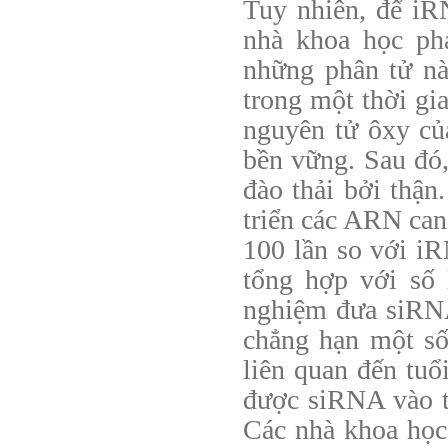
Tuy nhiên, để iR
nhà khoa học phả
những phân tử nà
trong một thời gi
nguyên tử ôxy củ
bền vững. Sau đó
đào thải bởi thận
triển các ARN can
100 lần so với iR
tổng hợp với số 
nghiệm đưa siRNA
chẳng hạn một số
liên quan đến tuổ
được siRNA vào t
Các nhà khoa học