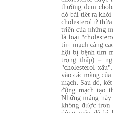
thường đem chole
đó bài tiết ra khỏ
cholesterol ứ thừ
triển của những 
là loại "cholester
tim mạch càng cao
hội bị bệnh tim m
trọng thấp) – n
"cholesterol xấu"
vào các màng của
mạch. Sau đó, kết
động mạch tạo th
Những mảng này c
không được trơn 
dòng máu dễ bị h