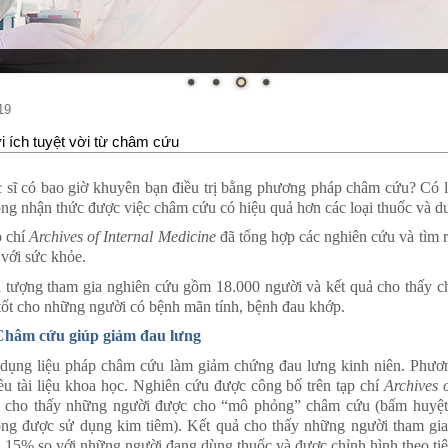
19
ợi ích tuyệt vời từ châm cứu
 sĩ có bao giờ khuyên bạn điều trị bằng phương pháp châm cứu? Có lẽ
ng nhận thức được việc châm cứu có hiệu quả hơn các loại thuốc và 
 chí
Archives of Internal Medicine
đã tổng hợp các nghiên cứu và tìm ra
 với sức khỏe.
 tượng tham gia nghiên cứu gồm 18.000 người và kết quả cho thấy c
 tốt cho những người có bệnh mãn tính, bệnh đau khớp.
Châm cứu giúp giảm đau lưng
dụng liệu pháp châm cứu làm giảm chứng đau lưng kinh niên. Phươ
ều tài liệu khoa học. Nghiên cứu được công bố trên tạp chí
Archives 
 cho thấy những người được cho “mô phỏng” châm cứu (bấm huyệt
ng được sử dụng kim tiêm). Kết quả cho thấy những người tham gia
 15% so với những người đang dùng thuốc và được chỉnh hình theo ti