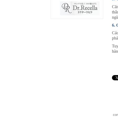
Căn
thẳ
ngừ
6. 
Các
phá
Tuy
hàn
co