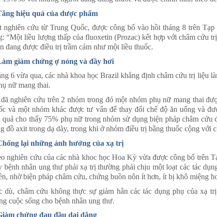
Tăng hiệu quả của dược phẩm
 nghiên cứu từ Trung Quốc, được công bố vào hồi tháng 8 trên Tạp 
g: “Một liều lượng thấp của fluoxetin (Prozac) kết hợp với châm cứu trị
n đang được điều trị trầm cảm như một liều thuốc.
Làm giảm chứng ợ nóng và đầy hơi
ng 6 vừa qua, các nhà khoa học Brazil khẳng định châm cứu trị liệu l
hụ nữ mang thai.
đã nghiên cứu trên 2 nhóm trong đó một nhóm phụ nữ mang thai được
ốc và một nhóm khác được tư vấn để thay đổi chế độ ăn uống và đượ
 quả cho thấy 75% phụ nữ trong nhóm sử dụng biện pháp châm cứu 
g đồ axit trong dạ dày, trong khi ở nhóm điều trị bằng thuốc cộng với c
Chống lại những ảnh hưởng của xạ trị
o nghiên cứu của các nhà khoc học Hoa Kỳ vừa được công bố trên T
y bệnh nhân ung thư phải xạ trị thường phải chịu một loạt các tác d
ên, nhờ biện pháp châm cứu, chứng buồn nôn ít hơn, ít bị khô miệng h
 dù, châm cứu không thực sự giảm hẳn các tác dụng phụ của xạ trị 
ng cuộc sống cho bệnh nhân ung thư.
Giảm chứng đau đầu dai dẳng