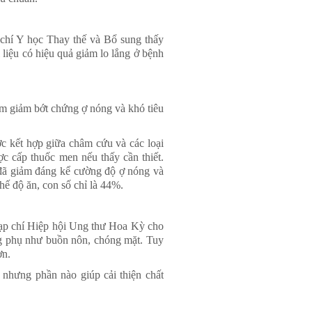
chí Y học Thay thế và Bổ sung thấy
 liệu có hiệu quả giảm lo lắng ở bệnh
àm giảm bớt chứng ợ nóng và khó tiêu
 kết hợp giữa châm cứu và các loại
c cấp thuốc men nếu thấy cần thiết.
đã giảm đáng kể cường độ ợ nóng và
hế độ ăn, con số chỉ là 44%.
ạp chí Hiệp hội Ung thư Hoa Kỳ cho
ụng phụ như buồn nôn, chóng mặt. Tuy
ơn.
nhưng phần nào giúp cải thiện chất