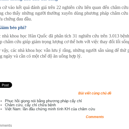
 cứ vào kết quả đánh giá trên 22 nghiên cứu liên quan đến châm cứu 
ng cho thấy những người thường xuyên dùng phương pháp châm cứu tr
a chứng đau đầu.
Giảm béo phì?
 nhà khoa học Hàn Quốc đã phân tích 31 nghiên cứu trên 3.013 bệnh
p châm cứu giúp giảm trọng lượng cơ thể hơn với việc thay đổi lối sống
 vậy, các nhà khoa học vẫn lưu ý rằng, những người sẵn sàng để thử 
g ngày và cần có một chế độ ăn uống hợp lý.
Bài viết cùng chủ đề
Phục hồi giọng nói bằng phương pháp cấy chỉ
Châm cứu, cấy chỉ chữa bệnh
Việt Nam: lần đầu chứng minh tính KH của châm cứu
Comments
mments