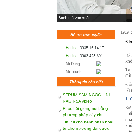
Bạch mã vạn xuân
1919
Hỗ trợ trực tuyến
6 l
Hotline:
0935.15.14.17
Bác
Hotline:
0903.423.691
khô
Mr.Dung
Tạp
Mr.Toanh
đối
Thông tin cần biết
Đối
rất
SERUM SÂM NGỌC LINH
1. 
NAGINSA video
Sử 
Phục hồi giọng nói bằng
nhi
phương pháp cấy chỉ
qua
Tin vui cho bệnh nhân hoại
khô
tử chỏm xương đùi được
hơn