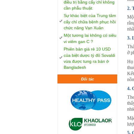
điều trị bằng cấy chỉ không
2. 
cần phẫu thuật.
Sự khác biệt của Trung tâm
Một
cấy chỉ chữa bệnh phục hồi
rằn
chức năng Vạn Xuân
nhâ
Một tương lai không có siêu
3. 
vi viêm gan C ?
Thá
Phiên bản giá rẻ 10 USD
ở p
của biệt dược tỷ đô Sovaldi
Họ 
vừa được tung ra bán ở
thu
Bangladesh
Kết
Đối tác
nồn
4. 
The
thấ
nhi
Mặc
lượ
5. 