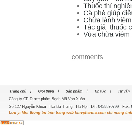
Thuốc thí nghi
Cà phê giúp điề
Chữa lành viêm 
Tác giả “thuốc 
Vừa chữa viêm 
comments
Trang chủ
Giới thiệu
Sản phẩm
Tin tức
Tư vấn
Công ty CP Dược phẩm Bạch Mã Vạn Xuân
Số 127 Nguyễn Khoái - Hai Bà Trưng - Hà Nội - ĐT:
0439870799
- Fax:
Lưu ý: Mọi thông tin trên trang web bmvpharma.com chỉ mang tín