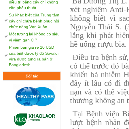
Bà Dương Thị L. 
điều trị bằng cấy chỉ không
xét nghiệm Anti
cần phẫu thuật.
Sự khác biệt của Trung tâm
không biết vì sa
cấy chỉ chữa bệnh phục hồi
Nguyễn Thái S. (
chức năng Vạn Xuân
lắng khi phát hi
Một tương lai không có siêu
vi viêm gan C ?
hề uống rượu bia.
Phiên bản giá rẻ 10 USD
của biệt dược tỷ đô Sovaldi
Điều tra bệnh sử, 
vừa được tung ra bán ở
có thể trước đó bà
Bangladesh
khiến bà nhiễm H
Đối tác
đây ít lâu có đi 
nạn và có thể vi
thương không an t
Tại Bệnh viện Bệ
lượt bệnh nhân 