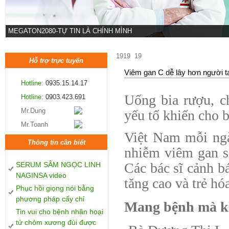
MEGATON2080-TỰ TIN LÀ CHÍNH MÌNH
1919
19
Hỗ trợ trực tuyến
Viêm gan C dễ lây hơn người t
Hotline:
0935.15.14.17
Uống bia rượu, c
Hotline:
0903.423.691
Mr.Dung
yếu tố khiến cho 
Mr.Toanh
Việt Nam mỗi ngà
Thông tin cần biết
nhiễm viêm gan s
Các bác sĩ cảnh b
SERUM SÂM NGỌC LINH
NAGINSA video
tăng cao và trẻ hó
Phục hồi giọng nói bằng
phương pháp cấy chỉ
Mang bệnh mà k
Tin vui cho bệnh nhân hoại
tử chỏm xương đùi được