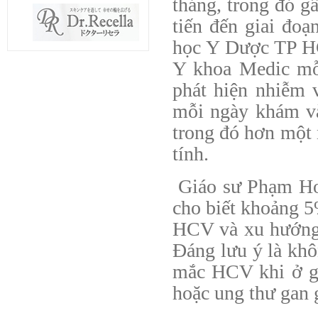
tháng, trong đó g
tiến đến giai đoạ
học Y Dược TP H
Y khoa Medic mỗ
phát hiện nhiễm
mỗi ngày khám v
trong đó hơn một
tính.
Giáo sư Phạm Ho
cho biết khoảng 5
HCV và xu hướng 
Đáng lưu ý là khô
mắc HCV khi ở gi
hoặc ung thư gan g