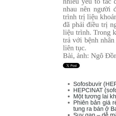
nhiều yếu tố tác 
nhau nên người đ
trình trị liệu kho
đã phải điều trị 
liệu trình. Trong 
trả với bệnh nhân
liên tục.
Bài, ảnh: Ngô Đồ
Sofosbuvir (HE
HEPCINAT (sofos
Một tương lai k
Phiên bản giá 
tung ra bán ở 
Suy gan – dễ m