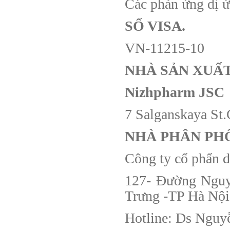
Các phản ứng dị ứ
SỐ VISA.
VN-11215-10
NHÀ SẢN XUẤ
Nizhpharm JSC
7 Salganskaya St
NHÀ PHÂN PHỐ
Công ty cổ phẩn 
127- Đường Nguy
Trưng -TP Hà Nội
Hotline: Ds Nguy