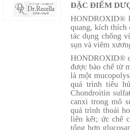
ĐẶC ĐIỂM DƯ
HONDROXID® làm 
quang, kích thích 
tác dụng chống v
sụn và viêm xươn
HONDROXID® chứa
được bào chế từ m
là một mucopolys
quá trình tiêu 
Chondroitin sulfa
canxi trong mô s
quá trình thoái h
liên kết; ức chế
tổng hợp glucosam