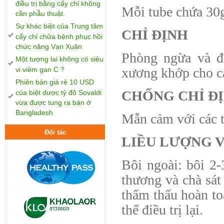
điều trị bằng cấy chỉ không
Mỗi tube chứa 30
cần phẫu thuật.
Sự khác biệt của Trung tâm
CHỈ ĐỊNH
cấy chỉ chữa bệnh phục hồi
chức năng Vạn Xuân
Phòng ngừa và đi
Một tương lai không có siêu
xương khớp cho cá
vi viêm gan C ?
Phiên bản giá rẻ 10 USD
CHỐNG CHỈ Đ
của biệt dược tỷ đô Sovaldi
vừa được tung ra bán ở
Bangladesh
Mẫn cảm với các t
Đối tác
LIỀU LƯỢNG 
Bôi ngoài: bôi 2-
thương và chà sát
thẩm thấu hoàn toà
thể điều trị lại.