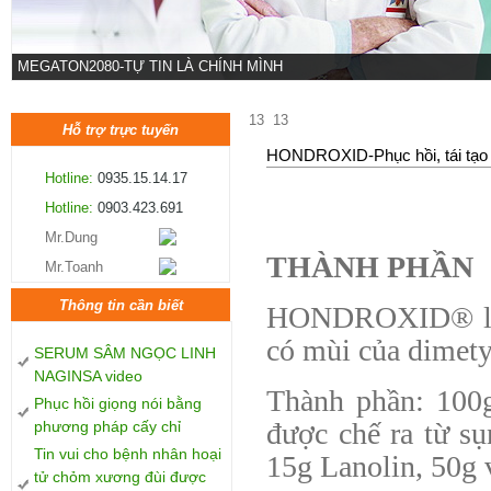
MEGATON2080-TỰ TIN LÀ CHÍNH MÌNH
13
13
Hỗ trợ trực tuyến
HONDROXID-Phục hồi, tái tạo 
Hotline:
0935.15.14.17
Hotline:
0903.423.691
Mr.Dung
THÀNH PHẦN
Mr.Toanh
Thông tin cần biết
HONDROXID® là 
có mùi của dimety
SERUM SÂM NGỌC LINH
NAGINSA video
Thành phần: 100g
Phục hồi giọng nói bằng
được chế ra từ sụ
phương pháp cấy chỉ
Tin vui cho bệnh nhân hoại
15g Lanolin, 50g 
tử chỏm xương đùi được