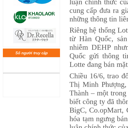
luận chính thức củ
cung cấp đưa ra gi
những thông tin li
Riêng hệ thống Lot
từ Hàn Quốc, sả
nhiễm DEHP nhưn
Số người truy cập
Quốc gửi thông t
Giải tỏa nỗi lo cho phụ nữ thường
Lotte đang bán mặt
xuyên trang điểm – Ngăn ngừa
tích lũy và đào thải kim loại nặng
Chiều 16/6, trao đ
trong cơ thể đặc hiệu (As, Cd,
Thị Minh Phượng,
Pb) α-Lipoic acid
Thành – một trong 
biết công ty đã th
BigC, Co.opMart, C
hóa tạm ngưng bán
luận chính thức của