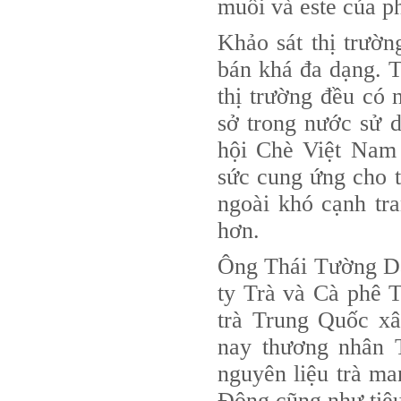
muối và este của ph
Khảo sát thị trườn
bán khá đa dạng. T
thị trường đều c
sở trong nước sử d
hội Chè Việt Nam ch
sức cung ứng cho t
ngoài khó cạnh tranh
hơn.
Ông Thái Tường Dâ
ty Trà và Cà phê T
trà Trung Quốc x
nay thương nhân 
nguyên liệu trà ma
Đông cũng như tiêu 