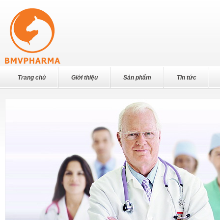
hấp thu thuốc, sau tai biến mạch
máu não. Tăng cường trí
nhớ,phát triển khả năng nhạy bén
tư duy
Trang chủ
Giới thiệu
Sản phẩm
Tin tức
Giải tỏa nỗi lo cho phụ nữ thường
xuyên trang điểm – Ngăn ngừa
tích lũy và đào thải kim loại nặng
trong cơ thể đặc hiệu (As, Cd,
Pb) α-Lipoic acid