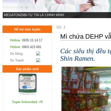
MEGATON2080-TỰ TIN LÀ CHÍNH MÌNH
111
1
Hỗ trợ trực tuyến
Mì chứa DEHP vẫ
Super Antioxidant +R
Hotline:
0935.15.14.17
Hotline:
0903.423.691
Các siêu thị đều 
Ds.Dũng
Shin Ramen.
Ds.Toanh
Sản phẩm mới