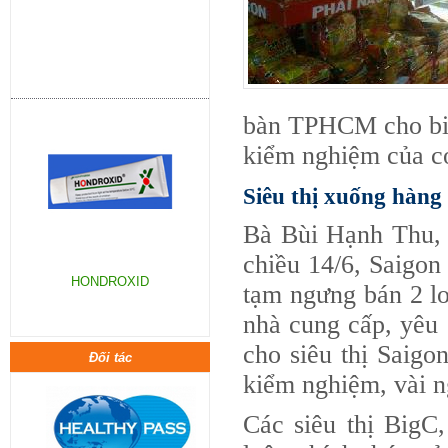
HONDROXID
bàn TPHCM cho biế
kiểm nghiệm của cơ
Siêu thị xuống hàng
Bà Bùi Hạnh Thu, 
chiều 14/6, Saigon
tạm ngưng bán 2 lo
nhà cung cấp, yêu 
MEMORY DRIVE-Phục hồi tế bào
cho siêu thị Saigo
Đối tác
não, tăng cường tính hiệp đồng
kiểm nghiệm, vài n
hấp thu thuốc, sau tai biến mạch
máu não. Tăng cường trí
Các siêu thị BigC
nhớ,phát triển khả năng nhạy bén
tư duy