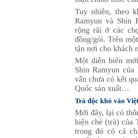
Tuy nhiên, theo k
Ramyun và Shin R
Super Antioxidant +R
rộng rãi ở các ch
đồng/gói. Trên một
tận nơi cho khách m
Một diễn biến m
Shin Ramyun của
vẫn chưa có kết qu
Quốc sản xuất…
Trà độc khó vào Việ
Mới đây, lại có thô
hiện chè (trà) của
HONDROXID
trong đó có cả ch