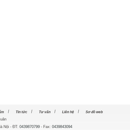
ẩm
Tin tức
Tư vấn
Liên hệ
Sơ đồ web
Xuân
à Nội - ĐT:
0439870799
- Fax:
0439843094