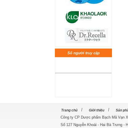
MEMORY DRIVE-Phục hồi tế bào
não, tăng cường tính hiệp đồng
Số người truy cập
hấp thu thuốc, sau tai biến mạch
máu não. Tăng cường trí
nhớ,phát triển khả năng nhạy bén
tư duy
Trang chủ
Giới thiệu
Sản ph
Công ty CP Dược phẩm Bạch Mã Vạn 
Số 127 Nguyễn Khoái - Hai Bà Trưng - H