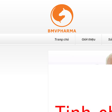
Trang chủ
Giới thiệu
Sả
MEMORY DRIVE-Phục hồi tế bào
não, tăng cường tính hiệp đồng
hấp thu thuốc, sau tai biến mạch
máu não. Tăng cường trí
nhớ,phát triển khả năng nhạy bén
tư duy